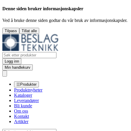
Denne siden bruker informasjonskapsler
Ved å bruke denne siden godtar du vår bruk av informasjonskapsler.
Tilpass
Tillat alle
Logg inn
Min handlekurv
Produkter
Produktnyheter
Kataloger
Leverandører
Bli kunde
Om oss
Kontakt
Artikler