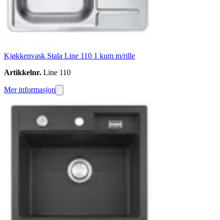
Kjøkkenvask Stala Line 110 1 kum m/rille
Artikkelnr.
Line 110
Mer informasjon