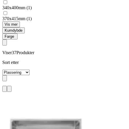
340x400mm
(1)
370x415mm
(1)
Vis mer
Kumdybde
Farge
Viser
37
Produkter
Sort etter