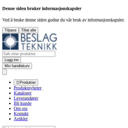
Denne siden bruker informasjonskapsler
Ved å bruke denne siden godtar du vår bruk av informasjonskapsler.
Tilpass
Tillat alle
Logg inn
Min handlekurv
Produkter
Produktnyheter
Kataloger
Leverandører
Bli kunde
Om oss
Kontakt
Artikler