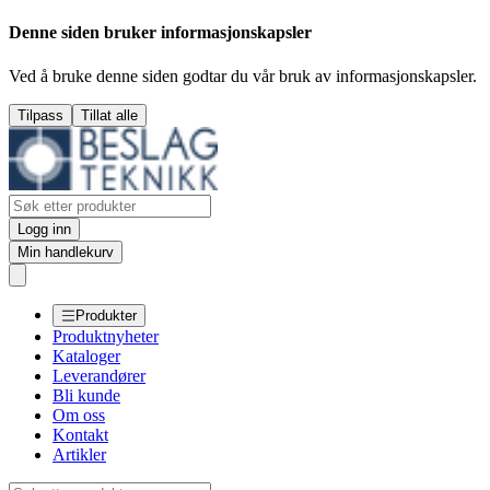
Denne siden bruker informasjonskapsler
Ved å bruke denne siden godtar du vår bruk av informasjonskapsler.
Tilpass
Tillat alle
Logg inn
Min handlekurv
Produkter
Produktnyheter
Kataloger
Leverandører
Bli kunde
Om oss
Kontakt
Artikler