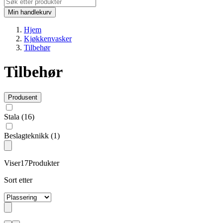
Min handlekurv
Hjem
Kjøkkenvasker
Tilbehør
Tilbehør
Produsent
Stala
(16)
Beslagteknikk
(1)
Viser
17
Produkter
Sort etter