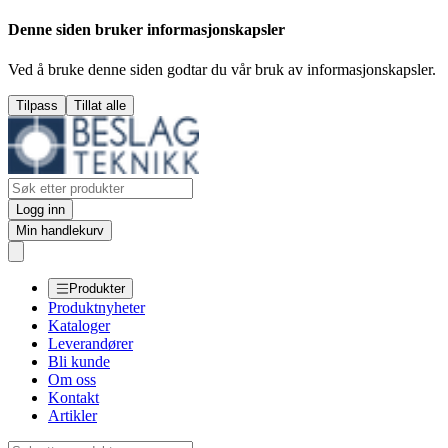
Denne siden bruker informasjonskapsler
Ved å bruke denne siden godtar du vår bruk av informasjonskapsler.
Tilpass
Tillat alle
Logg inn
Min handlekurv
Produkter
Produktnyheter
Kataloger
Leverandører
Bli kunde
Om oss
Kontakt
Artikler