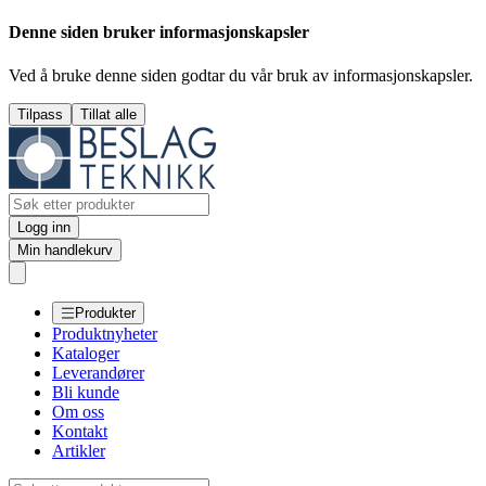
Denne siden bruker informasjonskapsler
Ved å bruke denne siden godtar du vår bruk av informasjonskapsler.
Tilpass
Tillat alle
Logg inn
Min handlekurv
Produkter
Produktnyheter
Kataloger
Leverandører
Bli kunde
Om oss
Kontakt
Artikler