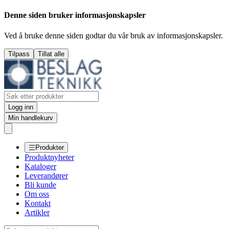
Denne siden bruker informasjonskapsler
Ved å bruke denne siden godtar du vår bruk av informasjonskapsler.
Tilpass
Tillat alle
Logg inn
Min handlekurv
Produkter
Produktnyheter
Kataloger
Leverandører
Bli kunde
Om oss
Kontakt
Artikler