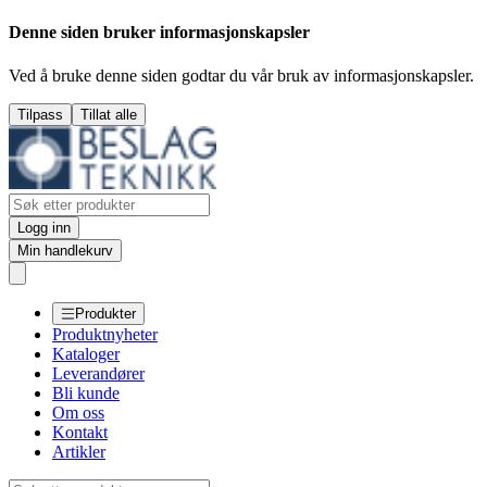
Denne siden bruker informasjonskapsler
Ved å bruke denne siden godtar du vår bruk av informasjonskapsler.
Tilpass
Tillat alle
Logg inn
Min handlekurv
Produkter
Produktnyheter
Kataloger
Leverandører
Bli kunde
Om oss
Kontakt
Artikler