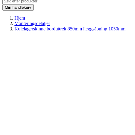
Min handlekurv
Hjem
Monteringsdetaljer
Kulelagerskinne borduttrek 850mm ileggsåpning 1050mm