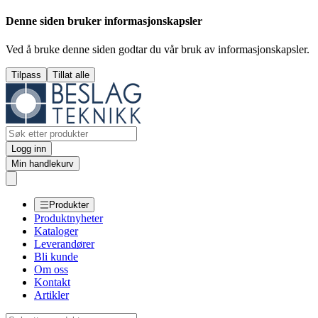
Denne siden bruker informasjonskapsler
Ved å bruke denne siden godtar du vår bruk av informasjonskapsler.
Tilpass
Tillat alle
Logg inn
Min handlekurv
Produkter
Produktnyheter
Kataloger
Leverandører
Bli kunde
Om oss
Kontakt
Artikler