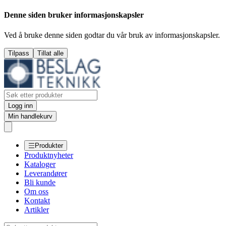
Denne siden bruker informasjonskapsler
Ved å bruke denne siden godtar du vår bruk av informasjonskapsler.
Tilpass
Tillat alle
Logg inn
Min handlekurv
Produkter
Produktnyheter
Kataloger
Leverandører
Bli kunde
Om oss
Kontakt
Artikler