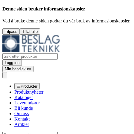
Denne siden bruker informasjonskapsler
Ved å bruke denne siden godtar du vår bruk av informasjonskapsler.
Tilpass
Tillat alle
Logg inn
Min handlekurv
Produkter
Produktnyheter
Kataloger
Leverandører
Bli kunde
Om oss
Kontakt
Artikler