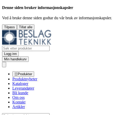
Denne siden bruker informasjonskapsler
Ved å bruke denne siden godtar du vår bruk av informasjonskapsler.
Tilpass
Tillat alle
Logg inn
Min handlekurv
Produkter
Produktnyheter
Kataloger
Leverandører
Bli kunde
Om oss
Kontakt
Artikler