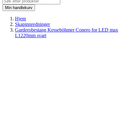
Min handlekurv
Hjem
Skapinnredninger
Garderobestang Kesseböhmer Conero for LED max
L1220mm svart