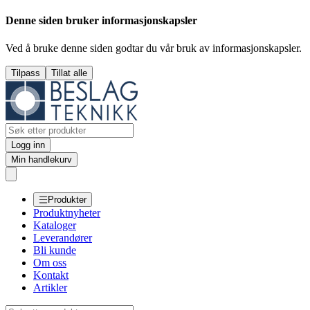
Denne siden bruker informasjonskapsler
Ved å bruke denne siden godtar du vår bruk av informasjonskapsler.
Tilpass
Tillat alle
Logg inn
Min handlekurv
Produkter
Produktnyheter
Kataloger
Leverandører
Bli kunde
Om oss
Kontakt
Artikler