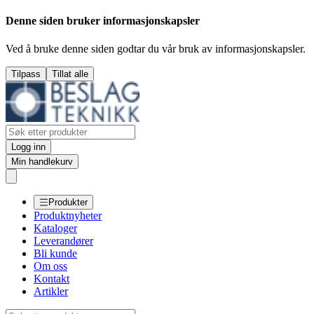
Denne siden bruker informasjonskapsler
Ved å bruke denne siden godtar du vår bruk av informasjonskapsler.
Tilpass
Tillat alle
Logg inn
Min handlekurv
Produkter
Produktnyheter
Kataloger
Leverandører
Bli kunde
Om oss
Kontakt
Artikler