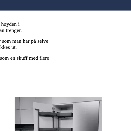
e høyden i
an trenger.
r som man har på selve
ekkes ut.
 som en skuff med flere