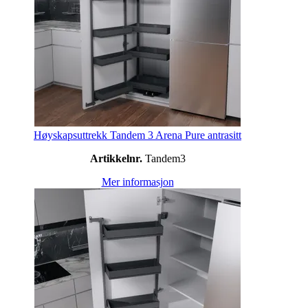
Høyskapsuttrekk Tandem 3 Arena Pure antrasitt
Artikkelnr.
Tandem3
Mer informasjon