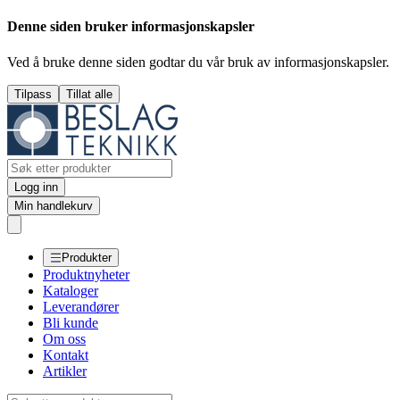
Denne siden bruker informasjonskapsler
Ved å bruke denne siden godtar du vår bruk av informasjonskapsler.
Tilpass
Tillat alle
Logg inn
Min handlekurv
Produkter
Produktnyheter
Kataloger
Leverandører
Bli kunde
Om oss
Kontakt
Artikler