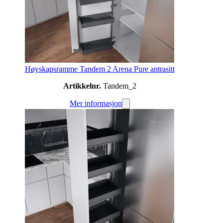
Høyskapsramme Tandem 2 Arena Pure antrasitt
Artikkelnr.
Tandem_2
Mer informasjon